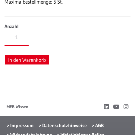
Maximalbestellmenge: 5 St.
Anzahl
Broschüre:
REMEX
Altlastensanierung
Menge
In den Warenkorb
MEB Wissen
Impressum
Datenschutzhinweise
AGB
Widerrufsbelehrung
Whistleblower Policy