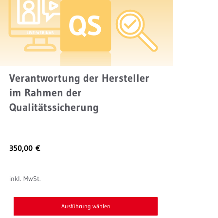
mehrere
Varianten
auf.
Die
Optionen
können
Verantwortung der Hersteller
auf
im Rahmen der
der
Qualitätssicherung
Produktseite
gewählt
werden
350,00
€
inkl. MwSt.
Ausführung wählen