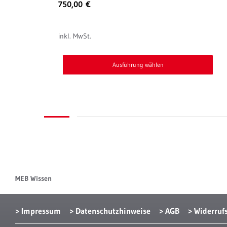
750,00
€
inkl. MwSt.
Ausführung wählen
Dieses
Produkt
weist
mehrere
Varianten
auf.
Die
Optionen
MEB Wissen
können
auf
Impressum
Datenschutzhinweise
AGB
Widerruf
der