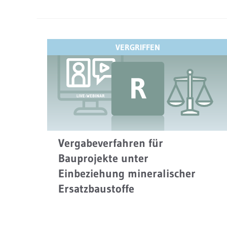
Produkt
weist
mehrere
Varianten
VERGRIFFEN
auf.
Die
Optionen
können
auf
der
Produktseite
Vergabeverfahren für
gewählt
Bauprojekte unter
werden
Einbeziehung mineralischer
Ersatzbaustoffe