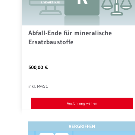
Abfall-Ende für mineralische
Ersatzbaustoffe
500,00
€
inkl. MwSt.
Ausführung wählen
Dieses
Produkt
VERGRIFFEN
weist