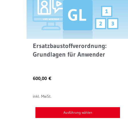
mehrere
Varianten
auf.
Die
Optionen
können
Ersatzbaustoffverordnung:
auf
Grundlagen für Anwender
der
Produktseite
gewählt
600,00
€
werden
inkl. MwSt.
Ausführung wählen
Dieses