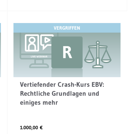
Dieses
Produkt
weist
mehrere
VERGRIFFEN
Varianten
auf.
Die
Optionen
können
auf
der
Vertiefender Crash-Kurs EBV:
Produktseite
Rechtliche Grundlagen und
gewählt
einiges mehr
werden
1.000,00
€