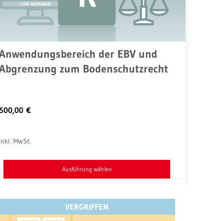
Anwendungsbereich der EBV und
Abgrenzung zum Bodenschutzrecht
500,00
€
inkl. MwSt.
Ausführung wählen
Dieses
Produkt
VERGRIFFEN
weist