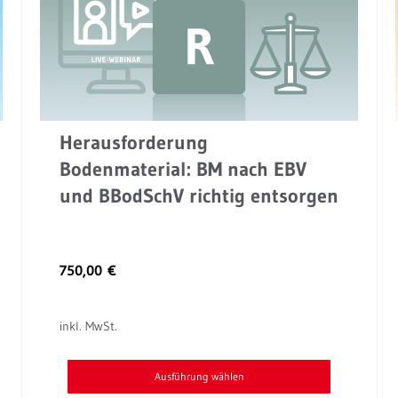
mehrere
Varianten
auf.
Die
Optionen
können
Herausforderung
auf
Bodenmaterial: BM nach EBV
der
und BBodSchV richtig entsorgen
Produktseite
gewählt
werden
750,00
€
inkl. MwSt.
Ausführung wählen