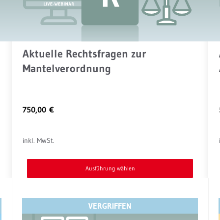
Aktuelle Rechtsfragen zur
Mantelverordnung
750,00
€
inkl. MwSt.
Ausführung wählen
Dieses
Produkt
VERGRIFFEN
weist